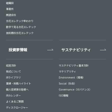
組織図
事業所
関連会社
立花エレテック早わかり
数字で見る立花エレテック
技術商社立花エレテック
投資家情報
サステナビリティ
経営方針
サステナビリティ基本方針
株式について
マテリアリティ
IRライブラリ
Environment（環境）
業績・財務ハイライト
Social（社会）
個人投資家の皆様へ
Governance（ガバナンス）
IRカレンダー
ISO情報
よくあるご質問
ディスクロージャー