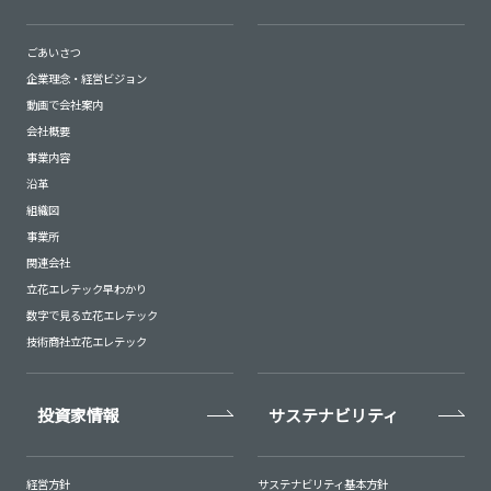
ごあいさつ
企業理念・経営ビジョン
動画で会社案内
会社概要
事業内容
沿革
組織図
事業所
関連会社
立花エレテック早わかり
数字で見る立花エレテック
技術商社立花エレテック
投資家情報
サステナビリティ
経営方針
サステナビリティ基本方針