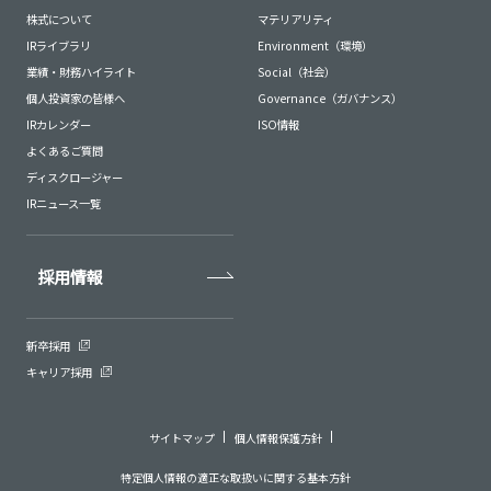
株式について
マテリアリティ
IRライブラリ
Environment（環境）
業績・財務ハイライト
Social（社会）
個人投資家の皆様へ
Governance（ガバナンス）
IRカレンダー
ISO情報
よくあるご質問
ディスクロージャー
IRニュース一覧
採用情報
新卒採用
キャリア採用
サイトマップ
個人情報保護方針
特定個人情報の適正な取扱いに関する基本方針