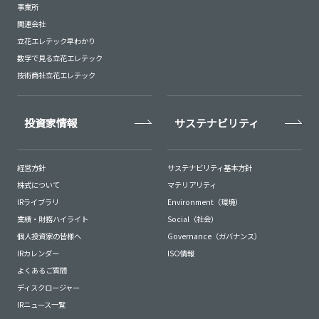
事業所
関連会社
立花エレテック早わかり
数字で見る立花エレテック
技術商社立花エレテック
投資家情報
サステナビリティ
経営方針
サステナビリティ基本方針
株式について
マテリアリティ
IRライブラリ
Environment（環境）
業績・財務ハイライト
Social（社会）
個人投資家の皆様へ
Governance（ガバナンス）
IRカレンダー
ISO情報
よくあるご質問
ディスクロージャー
IRニュース一覧