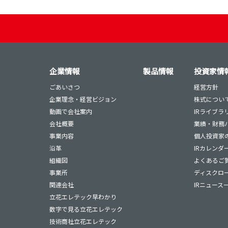
企業情報
製品情報
投資家情
ごあいさつ
経営方針
企業理念・経営ビジョン
株式につい
動画で会社案内
IRライブラ
会社概要
業績・財務
事業内容
個人投資家
沿革
IRカレンダ
組織図
よくあるご
事業所
ディスクロ
関連会社
IRニュース
立花エレテック早わかり
数字で見る立花エレテック
技術商社立花エレテック