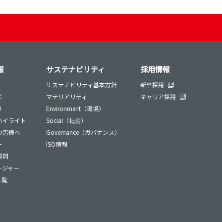
報
サステナビリティ
採用情報
サステナビリティ基本方針
新卒採用
て
マテリアリティ
キャリア採用
リ
Environment（環境）
ハイライト
Social（社会）
の皆様へ
Governance（ガバナンス）
ー
ISO情報
質問
ージャー
一覧