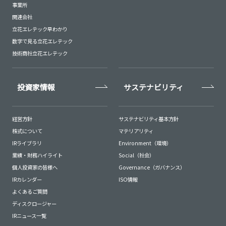
事業所
関連会社
立花エレテック早わかり
数字で見る立花エレテック
技術商社立花エレテック
投資家情報
サステナビリティ
経営方針
サステナビリティ基本方針
株式について
マテリアリティ
IRライブラリ
Environment（環境）
業績・財務ハイライト
Social（社会）
個人投資家の皆様へ
Governance（ガバナンス）
IRカレンダー
ISO情報
よくあるご質問
ディスクロージャー
IRニュース一覧